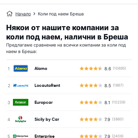
Начало
Коли под наем Бреша
Някои от нашите компании за
коли под наем, налични в Бреша
Предлагаме сравнение на всички компании за коли под
наем в Бреша:
Alamo
8.6
(10695)
LocautoRent
8.5
(1867)
Europcar
8.1
(10239)
Н
Sicily by Car
7.9
(3860)
Enterprise
7.9
(2406)