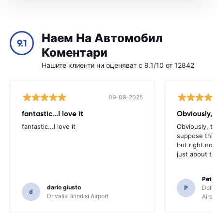
Наем На Автомобил
9.1
Коментари
Нашите клиенти ни оценяват с 9.1/10 от 12842
09-09-2025
fantastic...I love it
Obviously, t
fantastic...I love it
Obviously, the
suppose this 
but right no
just about th
Pete
dario giusto
P
Dolla
d
Drivalia Brindisi Airport
Airpo