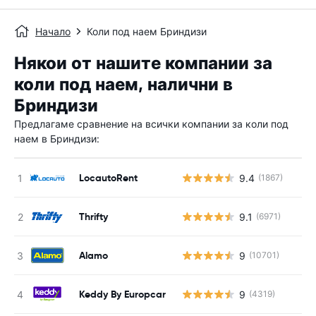
Начало
Коли под наем Бриндизи
Някои от нашите компании за
коли под наем, налични в
Бриндизи
Предлагаме сравнение на всички компании за коли под
наем в Бриндизи:
LocautoRent
9.4
(1867)
Thrifty
9.1
(6971)
Alamo
9
(10701)
Keddy By Europcar
9
(4319)