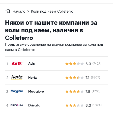
Начало
Коли под наем Colleferro
Някои от нашите компании за
коли под наем, налични в
Colleferro
Предлагаме сравнение на всички компании за коли под
наем в Colleferro:
Avis
6.3
(7427)
Н
Hertz
7.1
(8807)
Н
Maggiore
7.5
(1766)
Н
Drivalia
6.3
(1324)
Н