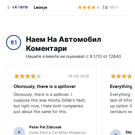
Leasys
7.6
(901)
Н
Наем На Автомобил
9.1
Коментари
Нашите клиенти ни оценяват с 9.1/10 от 12840
16-06-2026
Obviously, there is a spillover
Everything 
Obviously, there is a spillover. I
Everything w
suppose this was mostly Dollar's fault,
lack of infor
but right now, I hate both companies
up option (I 
just about the same for this.
centauro web
Peter Pal Zubcsek
Elise
P
Dollar Rent a Car Milan Malpensa
E