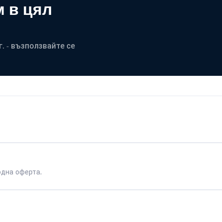
 в цял
. - възползвайте се
одна оферта.