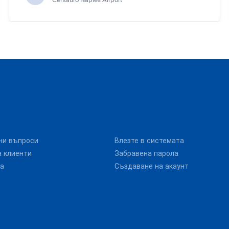
Centauro Naples Airport
ни въпроси
Влезте в системата
 клиенти
Забравена парола
та
Създаване на акаунт