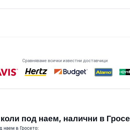
Сравняваме всички известни доставчици
 коли под наем, налични в Грос
д наем в Гросето: