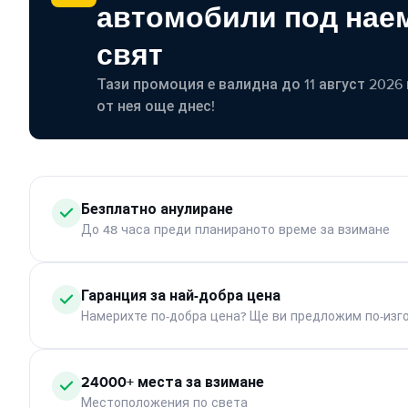
автомобили под наем
свят
Тази промоция е валидна до 11 август 2026 г
от нея още днес!
Безплатно анулиране
До 48 часа преди планираното време за взимане
Гаранция за най-добра цена
Намерихте по-добра цена? Ще ви предложим по-изг
24000+ места за взимане
Местоположения по света