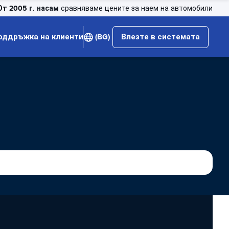
От 2005 г. насам
сравняваме цените за наем на автомобили
оддръжка на клиенти
(BG)
Влезте в системата