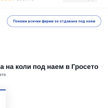
Покажи всички фирми за отдаване под наем
 на коли под наем в Гросето
ето