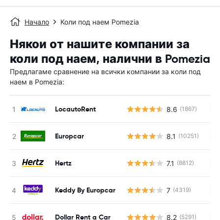
Начало
Коли под наем Pomezia
Някои от нашите компании за
коли под наем, налични в Pomezia
Предлагаме сравнение на всички компании за коли под
наем в Pomezia:
LocautoRent
8.6
(1867)
Н
Europcar
8.1
(10251)
Н
Hertz
7.1
(8812)
Н
Keddy By Europcar
7
(4319)
Н
Dollar Rent a Car
8.2
(5291)
Н