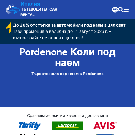
Италия
ПЪТЕВОДИТЕЛ CAR
RENTAL
До 20% отстъпка за автомобили под наем в цял свят
Тази промоция е валидна до 11 август 2026 г. -
възползвайте се от нея още днес!
Pordenone Коли под
наем
Търсете кола под наем в Pordenone
Сравняваме всички известни доставчици