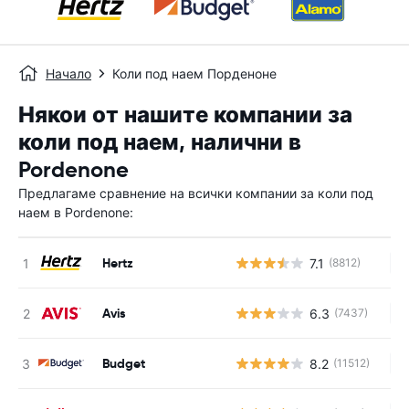
Начало
Коли под наем Порденоне
Някои от нашите компании за
коли под наем, налични в
Pordenone
Предлагаме сравнение на всички компании за коли под
наем в Pordenone:
Hertz
7.1
(8812)
Н
Avis
6.3
(7437)
Н
Budget
8.2
(11512)
Н