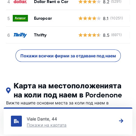
Dollar Rent a Car
8.2
(5291)
Н
Europcar
8.1
(10251)
Н
Thrifty
8.5
(6971)
Н
Покажи всички фирми за отдаване под наем
Карта на местоположенията
на коли под наем в Pordenone
Вижте нашите основни места за коли под наем в
Pordenone
Viale Dante, 44
Покажи на картата