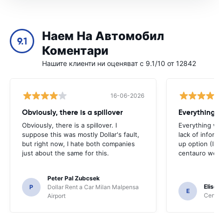
Наем На Автомобил
9.1
Коментари
Нашите клиенти ни оценяват с 9.1/10 от 12842
16-06-2026
Obviously, there is a spillover
Everything 
Obviously, there is a spillover. I
Everything w
suppose this was mostly Dollar's fault,
lack of infor
but right now, I hate both companies
up option (I 
just about the same for this.
centauro web
Peter Pal Zubcsek
Elise
P
Dollar Rent a Car Milan Malpensa
E
Centa
Airport