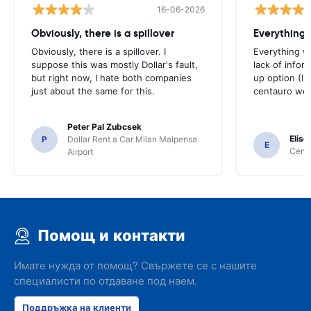
16-06-2026
Obviously, there is a spillover
Everything 
Obviously, there is a spillover. I
Everything w
suppose this was mostly Dollar's fault,
lack of infor
but right now, I hate both companies
up option (I 
just about the same for this.
centauro web
Peter Pal Zubcsek
Elise
P
Dollar Rent a Car Milan Malpensa
E
Centa
Airport
Помощ и контакти
Имате нужда от помощ? Свържете се с нашите
специалисти по отдаване под наем.
Поддръжка на клиенти