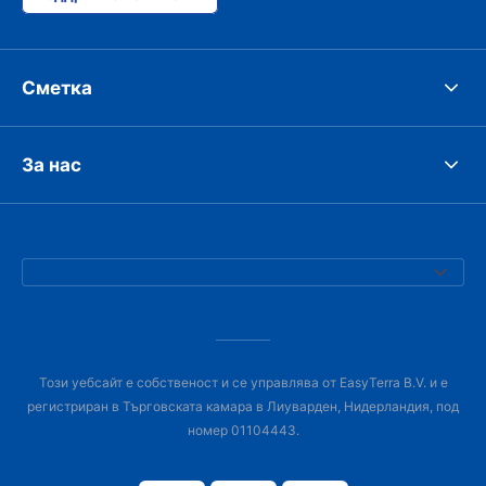
Сметка
За нас
Този уебсайт е собственост и се управлява от EasyTerra B.V. и е
регистриран в Търговската камара в Лиуварден, Нидерландия, под
номер 01104443.