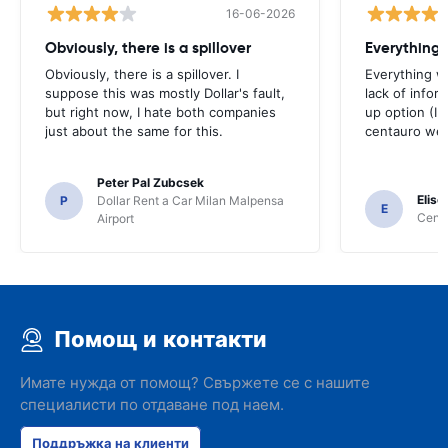
16-06-2026
Obviously, there is a spillover
Everything 
Obviously, there is a spillover. I
Everything w
suppose this was mostly Dollar's fault,
lack of infor
but right now, I hate both companies
up option (I 
just about the same for this.
centauro web
Peter Pal Zubcsek
Elise
P
Dollar Rent a Car Milan Malpensa
E
Centa
Airport
Помощ и контакти
Имате нужда от помощ? Свържете се с нашите
специалисти по отдаване под наем.
Поддръжка на клиенти