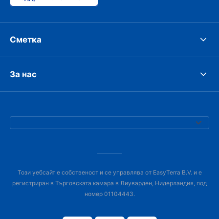
Сметка
За нас
Този уебсайт е собственост и се управлява от EasyTerra B.V. и е
регистриран в Търговската камара в Лиуварден, Нидерландия, под
номер 01104443.