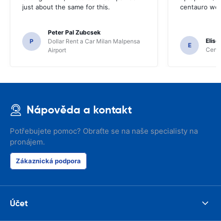
just about the same for this.
centauro web
Peter Pal Zubcsek
Elise
P
Dollar Rent a Car Milan Malpensa
E
Centa
Airport
Nápověda a kontakt
Potřebujete pomoc? Obraťte se na naše specialisty na
pronájem.
Zákaznická podpora
Účet