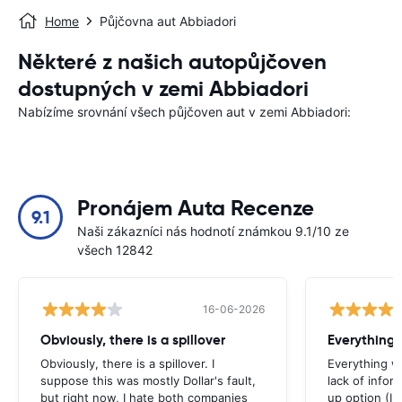
Home
Půjčovna aut Abbiadori
Některé z našich autopůjčoven
dostupných v zemi Abbiadori
Nabízíme srovnání všech půjčoven aut v zemi Abbiadori:
Pronájem Auta Recenze
9.1
Naši zákazníci nás hodnotí známkou 9.1/10 ze
všech 12842
16-06-2026
Obviously, there is a spillover
Everything 
Obviously, there is a spillover. I
Everything w
suppose this was mostly Dollar's fault,
lack of infor
but right now, I hate both companies
up option (I 