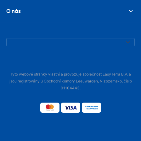
O nás
Tyto webové stránky vlastní a provozuje společnost EasyTerra B.V. a
jsou registrovány u Obchodní komory Leeuwarden, Nizozemsko, číslo
01104443.