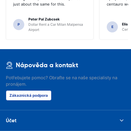
just about the same for this.
centauro web
Peter Pal Zubcsek
Elise
P
Dollar Rent a Car Milan Malpensa
E
Centa
Airport
Nápověda a kontakt
Potřebujete pomoc? Obraťte se na naše specialisty na
pronájem.
Zákaznická podpora
Účet