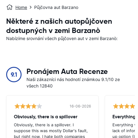
Home
Půjčovna aut Barzano
Některé z našich autopůjčoven
dostupných v zemi Barzanò
Nabízíme srovnání všech půjčoven aut v zemi Barzanò:
Pronájem Auta Recenze
9.1
Naši zákazníci nás hodnotí známkou 9.1/10 ze
všech 12840
16-06-2026
Obviously, there is a spillover
Everything 
Obviously, there is a spillover. I
Everything w
suppose this was mostly Dollar's fault,
lack of infor
but right now, I hate both companies
up option (I 