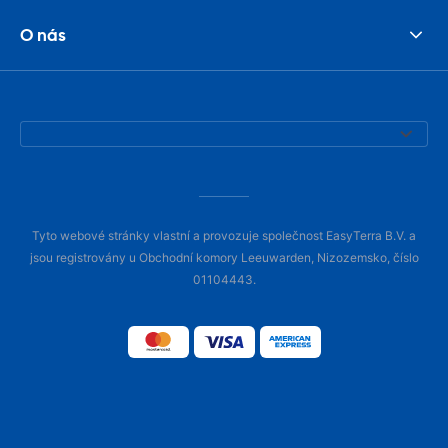
O nás
Tyto webové stránky vlastní a provozuje společnost EasyTerra B.V. a
jsou registrovány u Obchodní komory Leeuwarden, Nizozemsko, číslo
01104443.