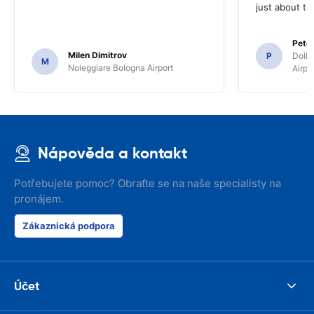
just about th
Pete
Milen Dimitrov
P
Dolla
M
Noleggiare Bologna Airport
Airpo
Nápověda a kontakt
Potřebujete pomoc? Obraťte se na naše specialisty na
pronájem.
Zákaznická podpora
Účet