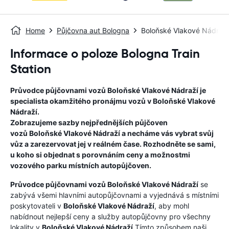
Home
Půjčovna aut Bologna
Boloňské Vlakové Nádraží
Informace o poloze Bologna Train
Station
Průvodce půjčovnami vozů
Boloňské Vlakové Nádraží
je
specialista okamžitého pronájmu vozů v
Boloňské Vlakové
Nádraží
.
Zobrazujeme sazby nejpřednějších půjčoven
vozů
Boloňské Vlakové Nádraží
a necháme vás vybrat svůj
vůz a zarezervovat jej v reálném čase. Rozhodněte se sami,
u koho si objednat s porovnáním ceny a možnostmi
vozového parku místních autopůjčoven.
Průvodce půjčovnami vozů
Boloňské Vlakové Nádraží
se
zabývá všemi hlavními autopůjčovnami a vyjednává s místními
poskytovateli v
Boloňské Vlakové Nádraží
, aby mohl
nabídnout nejlepší ceny a služby autopůjčovny pro všechny
lokality v
Boloňské Vlakové Nádraží
.Tímto způsobem naši