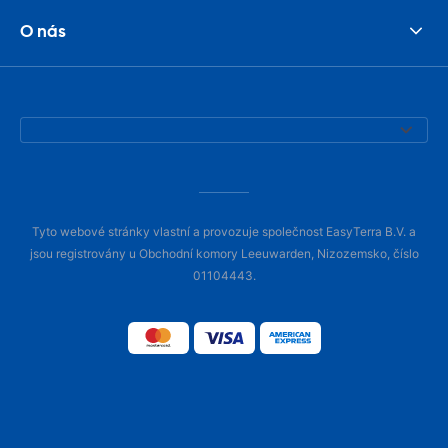
O nás
Tyto webové stránky vlastní a provozuje společnost EasyTerra B.V. a
jsou registrovány u Obchodní komory Leeuwarden, Nizozemsko, číslo
01104443.