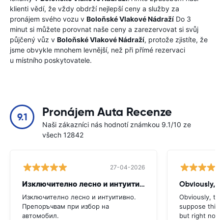
klienti vědí, že vždy obdrží nejlepší ceny a služby za
pronájem svého vozu v
Boloňské Vlakové Nádraží
Do 3
minut si můžete porovnat naše ceny a zarezervovat si svůj
půjčený vůz v
Boloňské Vlakové Nádraží
, protože zjistíte, že
jsme obvykle mnohem levnější, než při přímé rezervaci
u místního poskytovatele.
Pronájem Auta Recenze
9.1
Naši zákazníci nás hodnotí známkou 9.1/10 ze
všech 12842
27-04-2026
Изключително лесно и интуитивно. Препоръчвам
Obviously, t
Изключително лесно и интуитивно.
Obviously, the
Препоръчвам при избор на
suppose this 
автомобил.
but right no