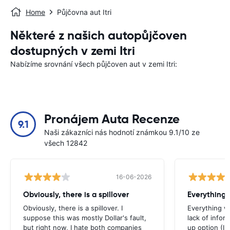
Home
Půjčovna aut Itri
Některé z našich autopůjčoven
dostupných v zemi Itri
Nabízíme srovnání všech půjčoven aut v zemi Itri:
Pronájem Auta Recenze
9.1
Naši zákazníci nás hodnotí známkou 9.1/10 ze
všech 12842
16-06-2026
Obviously, there is a spillover
Everything 
Obviously, there is a spillover. I
Everything w
suppose this was mostly Dollar's fault,
lack of infor
but right now, I hate both companies
up option (I 