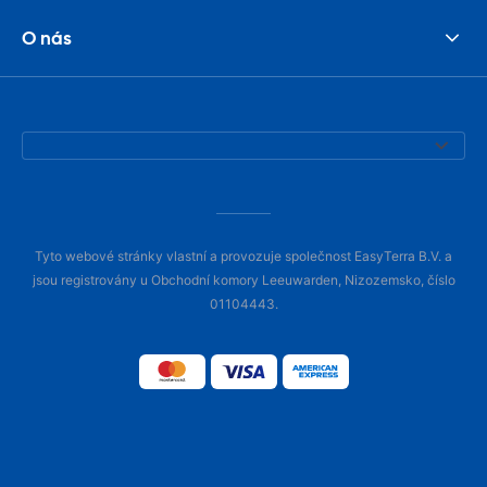
O nás
Tyto webové stránky vlastní a provozuje společnost EasyTerra B.V. a
jsou registrovány u Obchodní komory Leeuwarden, Nizozemsko, číslo
01104443.