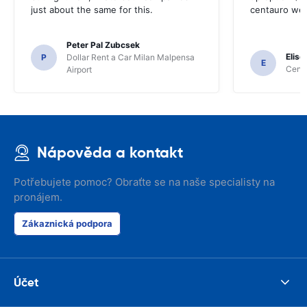
just about the same for this.
centauro web
Peter Pal Zubcsek
Elise
P
Dollar Rent a Car Milan Malpensa
E
Centa
Airport
Nápověda a kontakt
Potřebujete pomoc? Obraťte se na naše specialisty na
pronájem.
Zákaznická podpora
Účet