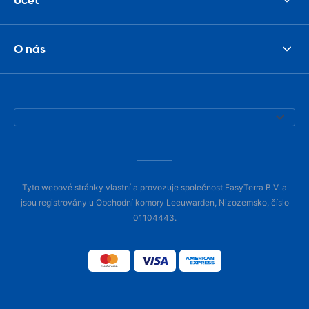
O nás
Tyto webové stránky vlastní a provozuje společnost EasyTerra B.V. a
jsou registrovány u Obchodní komory Leeuwarden, Nizozemsko, číslo
01104443.