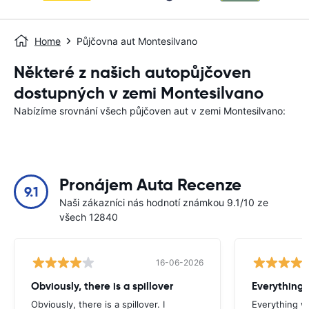
Home
Půjčovna aut Montesilvano
Některé z našich autopůjčoven
dostupných v zemi Montesilvano
Nabízíme srovnání všech půjčoven aut v zemi Montesilvano:
Pronájem Auta Recenze
9.1
Naši zákazníci nás hodnotí známkou 9.1/10 ze
všech 12840
16-06-2026
Obviously, there is a spillover
Everything 
Obviously, there is a spillover. I
Everything w