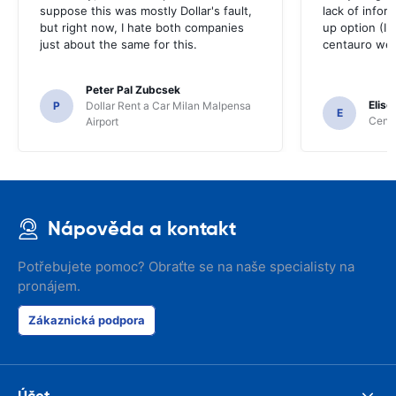
suppose this was mostly Dollar's fault,
lack of infor
but right now, I hate both companies
up option (I 
just about the same for this.
centauro web
Peter Pal Zubcsek
Elise
P
Dollar Rent a Car Milan Malpensa
E
Centa
Airport
Nápověda a kontakt
Potřebujete pomoc? Obraťte se na naše specialisty na
pronájem.
Zákaznická podpora
Účet