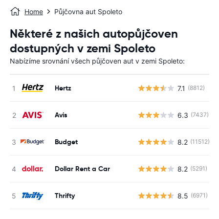
Home
Půjčovna aut Spoleto
Některé z našich autopůjčoven
dostupných v zemi Spoleto
Nabízíme srovnání všech půjčoven aut v zemi Spoleto:
Hertz
7.1
(8812)
Avis
6.3
(7437)
Budget
8.2
(11512)
Dollar Rent a Car
8.2
(5291)
Thrifty
8.5
(6971)