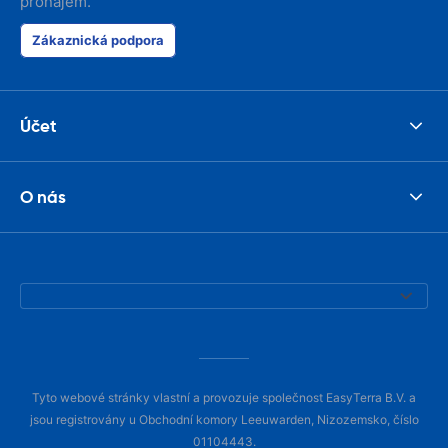
pronájem.
Zákaznická podpora
Účet
O nás
Tyto webové stránky vlastní a provozuje společnost EasyTerra B.V. a
jsou registrovány u Obchodní komory Leeuwarden, Nizozemsko, číslo
01104443.