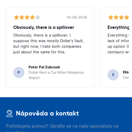
16-06-2026
Obviously, there is a spillover
Everything 
Obviously, there is a spillover. I
Everything w
suppose this was mostly Dollar's fault,
lack of infor
but right now, I hate both companies
up option (I 
just about the same for this.
centauro web
Peter Pal Zubcsek
Elise
P
Dollar Rent a Car Milan Malpensa
E
Centa
Airport
Nápověda a kontakt
Potřebujete pomoc? Obraťte se na naše specialisty na