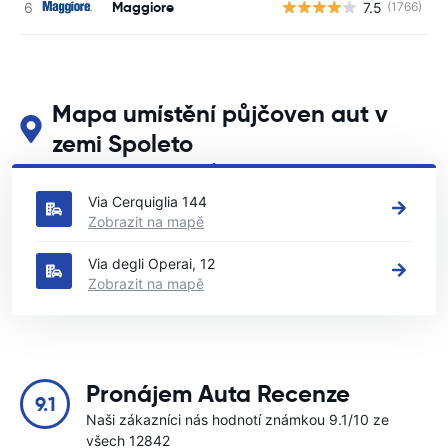
Maggiore
7.5
(1766)
Mapa umístění půjčoven aut v
zemi Spoleto
Podívejte se na naše hlavní půjčovny aut v zemi Spoleto
Via Cerquiglia 144
Zobrazit na mapě
Via degli Operai, 12
Zobrazit na mapě
Pronájem Auta Recenze
9.1
Naši zákazníci nás hodnotí známkou 9.1/10 ze
všech 12842