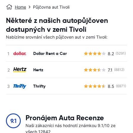
Home
Půjčovna aut Tivoli
Některé z našich autopůjčoven
dostupných v zemi Tivoli
Nabízíme srovnání všech půjčoven aut v zemi Tivoli:
Dollar Rent a Car
8.2
(5291)
Hertz
7.1
(8812)
Thrifty
8.5
(6971)
Pronájem Auta Recenze
9.1
Naši zákazníci nás hodnotí známkou 9.1/10 ze
všech 12842