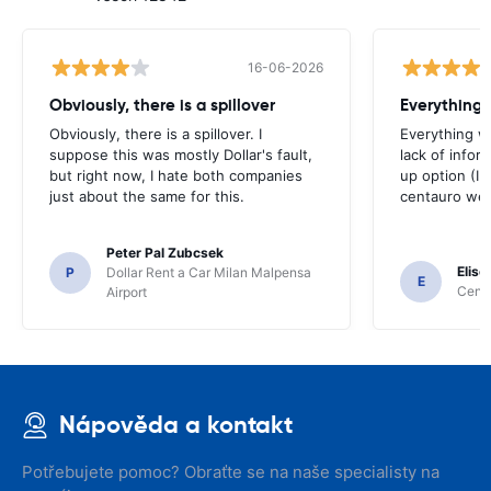
16-06-2026
Obviously, there is a spillover
Everything 
Obviously, there is a spillover. I
Everything w
suppose this was mostly Dollar's fault,
lack of infor
but right now, I hate both companies
up option (I 
just about the same for this.
centauro web
Peter Pal Zubcsek
Elise
P
Dollar Rent a Car Milan Malpensa
E
Centa
Airport
Nápověda a kontakt
Potřebujete pomoc? Obraťte se na naše specialisty na