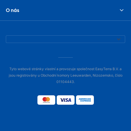
O nás
Tyto webové stránky vlastní a provozuje společnost EasyTerra B.V. a
jsou registrovány u Obchodní komory Leeuwarden, Nizozemsko, číslo
01104443.