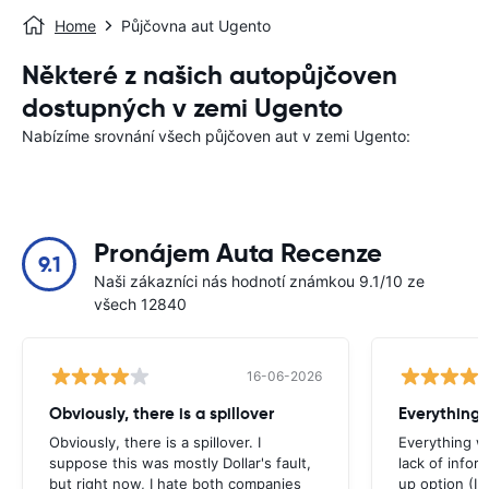
Home
Půjčovna aut Ugento
Některé z našich autopůjčoven
dostupných v zemi Ugento
Nabízíme srovnání všech půjčoven aut v zemi Ugento:
Pronájem Auta Recenze
9.1
Naši zákazníci nás hodnotí známkou 9.1/10 ze
všech 12840
16-06-2026
Obviously, there is a spillover
Everything 
Obviously, there is a spillover. I
Everything w
suppose this was mostly Dollar's fault,
lack of infor
but right now, I hate both companies
up option (I 