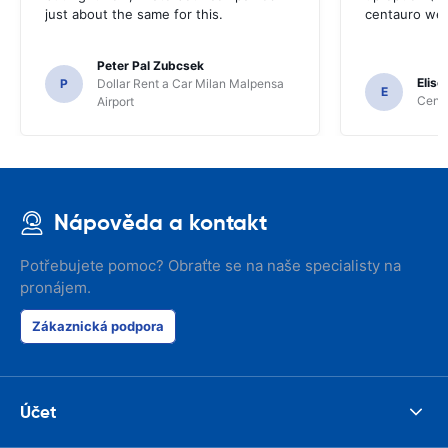
just about the same for this.
centauro web
Peter Pal Zubcsek
Elise
P
Dollar Rent a Car Milan Malpensa
E
Centa
Airport
Nápověda a kontakt
Potřebujete pomoc? Obraťte se na naše specialisty na
pronájem.
Zákaznická podpora
Účet