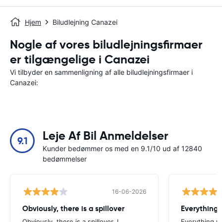
Hjem
Biludlejning Canazei
Nogle af vores biludlejningsfirmaer
er tilgængelige i Canazei
Vi tilbyder en sammenligning af alle biludlejningsfirmaer i
Canazei:
Leje Af Bil Anmeldelser
9.1
Kunder bedømmer os med en 9.1/10 ud af 12840
bedømmelser
16-06-2026
Obviously, there is a spillover
Everything 
Obviously, there is a spillover. I
Everything w