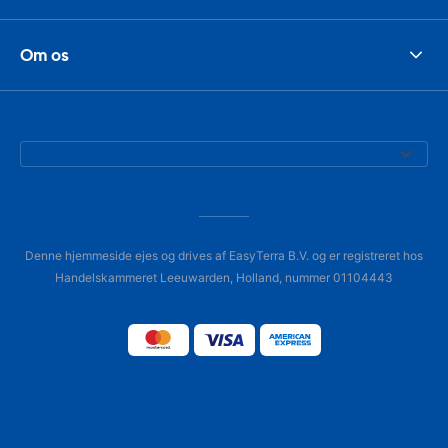
Om os
Denne hjemmeside ejes og drives af EasyTerra B.V. og er registreret hos
Handelskammeret Leeuwarden, Holland, nummer 01104443