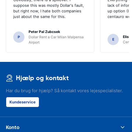
suppose this was mostly Dollar's fault,
lack of infor
but right now, I hate both companies
up option (I 
just about the same for this.
centauro web
Peter Pal Zubcsek
Elise
P
Dollar Rent a Car Milan Malpensa
E
Centa
Airport
Hjælp og kontakt
Har du brug for hjælp? Så kontakt vores lejespecialister.
Kundeservice
Konto