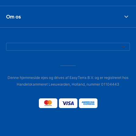
Om os
Denne hjemmeside ejes og drives af EasyTerra B.V. og er registreret hos
Handelskammeret Leeuwarden, Holland, nummer 01104443