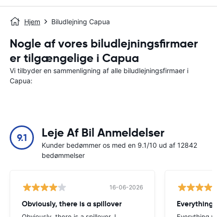
Hjem
Biludlejning Capua
Nogle af vores biludlejningsfirmaer
er tilgængelige i Capua
Vi tilbyder en sammenligning af alle biludlejningsfirmaer i
Capua:
Leje Af Bil Anmeldelser
9.1
Kunder bedømmer os med en 9.1/10 ud af 12842
bedømmelser
16-06-2026
Obviously, there is a spillover
Everything 
Obviously, there is a spillover. I
Everything w