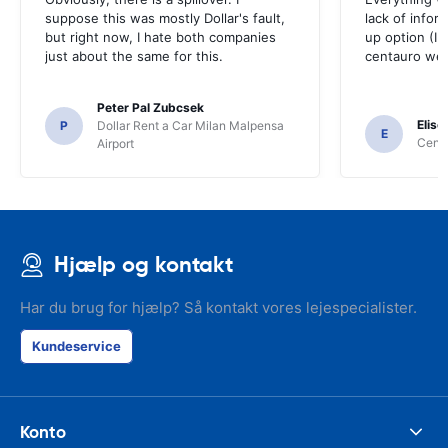
suppose this was mostly Dollar's fault,
lack of infor
but right now, I hate both companies
up option (I 
just about the same for this.
centauro web
Peter Pal Zubcsek
Elise
P
Dollar Rent a Car Milan Malpensa
E
Centa
Airport
Hjælp og kontakt
Har du brug for hjælp? Så kontakt vores lejespecialister.
Kundeservice
Konto