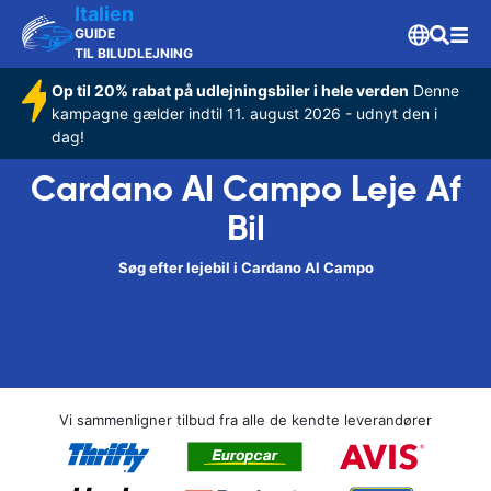
Italien
GUIDE
TIL BILUDLEJNING
Op til 20% rabat på udlejningsbiler i hele verden
Denne
kampagne gælder indtil 11. august 2026 - udnyt den i
dag!
Cardano Al Campo Leje Af
Bil
Søg efter lejebil i Cardano Al Campo
Vi sammenligner tilbud fra alle de kendte leverandører