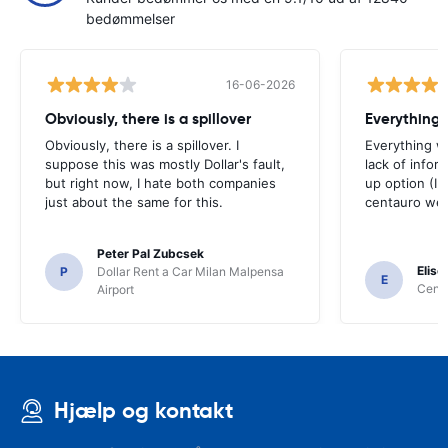
bedømmelser
16-06-2026
Obviously, there is a spillover
Everything 
Obviously, there is a spillover. I
Everything w
suppose this was mostly Dollar's fault,
lack of infor
but right now, I hate both companies
up option (I 
just about the same for this.
centauro web
Peter Pal Zubcsek
Elise
P
Dollar Rent a Car Milan Malpensa
E
Centa
Airport
Hjælp og kontakt