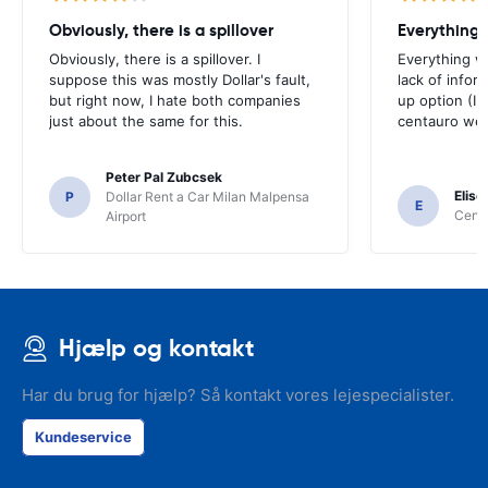
Obviously, there is a spillover
Everything 
Obviously, there is a spillover. I
Everything w
suppose this was mostly Dollar's fault,
lack of infor
but right now, I hate both companies
up option (I 
just about the same for this.
centauro web
Peter Pal Zubcsek
Elise
P
Dollar Rent a Car Milan Malpensa
E
Centa
Airport
Hjælp og kontakt
Har du brug for hjælp? Så kontakt vores lejespecialister.
Kundeservice