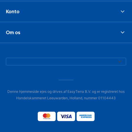
Konto
Om os
Denne hjemmeside ejes og drives af EasyTerra B.V. og er registreret hos
Handelskammeret Leeuwarden, Holland, nummer 01104443