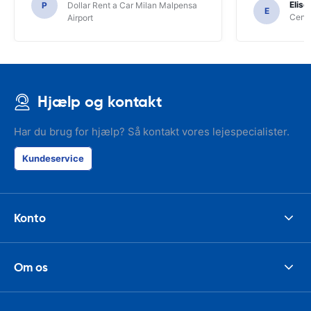
Elise
P
Dollar Rent a Car Milan Malpensa
E
Centa
Airport
Hjælp og kontakt
Har du brug for hjælp? Så kontakt vores lejespecialister.
Kundeservice
Konto
Om os