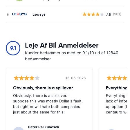
Leasys
7.6
(901)
Leje Af Bil Anmeldelser
9.1
Kunder bedømmer os med en 9.1/10 ud af 12840
bedømmelser
16-06-2026
Obviously, there is a spillover
Everything 
Obviously, there is a spillover. I
Everything w
suppose this was mostly Dollar's fault,
lack of infor
but right now, I hate both companies
up option (I 
just about the same for this.
centauro web
Peter Pal Zubcsek