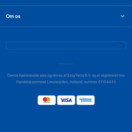
Om os
Denne hjemmeside ejes og drives af EasyTerra B.V. og er registreret hos
Handelskammeret Leeuwarden, Holland, nummer 01104443