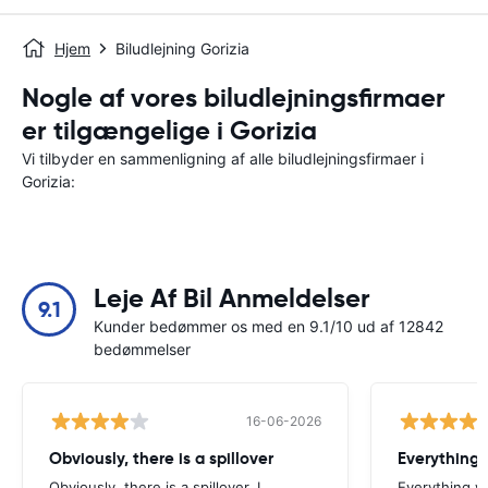
Hjem
Biludlejning Gorizia
Nogle af vores biludlejningsfirmaer
er tilgængelige i Gorizia
Vi tilbyder en sammenligning af alle biludlejningsfirmaer i
Gorizia:
Leje Af Bil Anmeldelser
9.1
Kunder bedømmer os med en 9.1/10 ud af 12842
bedømmelser
16-06-2026
Obviously, there is a spillover
Everything 
Obviously, there is a spillover. I
Everything w