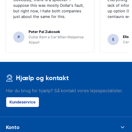
suppose this was mostly Dollar's fault,
lack of infor
but right now, I hate both companies
up option (I 
just about the same for this.
centauro web
Peter Pal Zubcsek
Elise
P
Dollar Rent a Car Milan Malpensa
E
Centa
Airport
Hjælp og kontakt
Har du brug for hjælp? Så kontakt vores lejespecialister.
Kundeservice
Konto