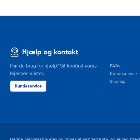
Hjælp og kontakt
Har du brug for hjælp? Så kontakt vores
FAQs
lejespecialister.
Kundeservice
Sitemap
Kundeservice
Denne hjemmeside ejes og drives af EasyTerra B.V. og er regist