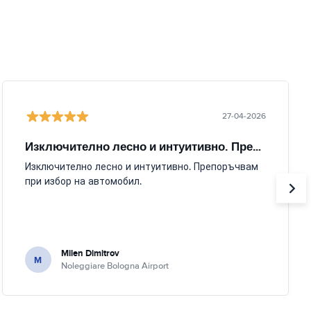
27-04-2026
Изключително лесно и интуитивно. Препоръчвам
Изключително лесно и интуитивно. Препоръчвам
при избор на автомобил.
Milen Dimitrov
M
Noleggiare Bologna Airport