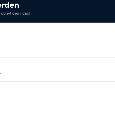
verden
 udnyt den i dag!
d.