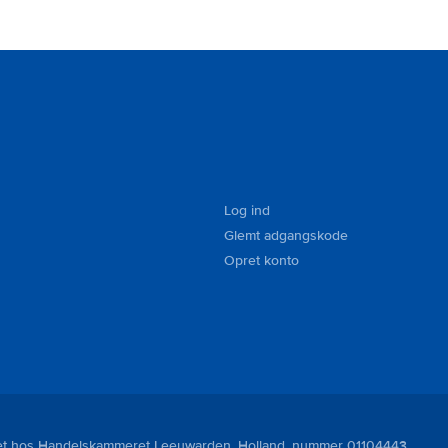
Log ind
Glemt adgangskode
Opret konto
reret hos Handelskammeret Leeuwarden, Holland, nummer 01104443