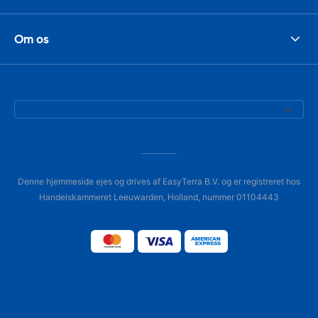
Om os
Denne hjemmeside ejes og drives af EasyTerra B.V. og er registreret hos
Handelskammeret Leeuwarden, Holland, nummer 01104443