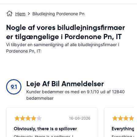
Hjem
Biludlejning Pordenone Pn
Nogle af vores biludlejningsfirmaer
er tilgængelige i Pordenone Pn, IT
Vi tilbyder en sammenligning af alle biludlejningsfirmaer i
Pordenone Pn, IT:
Leje Af Bil Anmeldelser
9.1
Kunder bedømmer os med en 9.1/10 ud af 12840
bedømmelser
16-06-2026
Obviously, there is a spillover
Everything 
Obviously, there is a spillover. I
Everything w