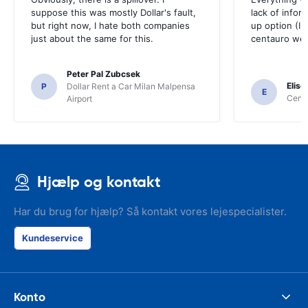
suppose this was mostly Dollar's fault,
lack of infor
but right now, I hate both companies
up option (I 
just about the same for this.
centauro web
Peter Pal Zubcsek
Elise
P
Dollar Rent a Car Milan Malpensa
E
Centa
Airport
Hjælp og kontakt
Har du brug for hjælp? Så kontakt vores lejespecialister.
Kundeservice
Konto