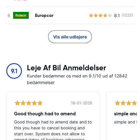
Europcar
8.1
(10251)
Vis alle udlejere
Leje Af Bil Anmeldelser
9.1
Kunder bedømmer os med en 9.1/10 ud af 12842
bedømmelser
18-01-2026
Good though had to amend
simple and 
Good though had to amend date and to
simple and fa
this you have to cancel booking and
start over. System does not allow to
amend dates of bookings otherwise