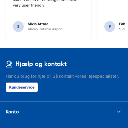
very user friendly
Silvio Attard
Fabr
S
F
Alamo Catania Airport
Sicil
Hjælp og kontakt
Har du brug for hjælp? Så kontakt vores lejespecialister.
Kundeservice
Konto