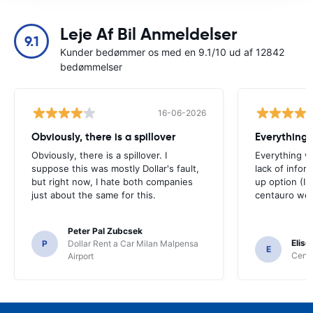
Leje Af Bil Anmeldelser
9.1
Kunder bedømmer os med en 9.1/10 ud af 12842
bedømmelser
16-06-2026
Obviously, there is a spillover
Everything 
Obviously, there is a spillover. I
Everything w
suppose this was mostly Dollar's fault,
lack of infor
but right now, I hate both companies
up option (I 
just about the same for this.
centauro web
Peter Pal Zubcsek
Elise
P
Dollar Rent a Car Milan Malpensa
E
Centa
Airport