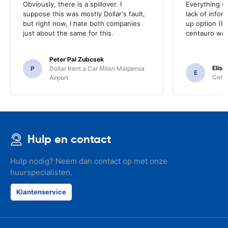
Obviously, there is a spillover. I
Everything w
suppose this was mostly Dollar's fault,
lack of infor
but right now, I hate both companies
up option (I 
just about the same for this.
centauro web
Peter Pal Zubcsek
Elise
P
Dollar Rent a Car Milan Malpensa
E
Centa
Airport
Hulp en contact
Hulp nodig? Neem dan contact op met onze
huurspecialisten.
Klantenservice