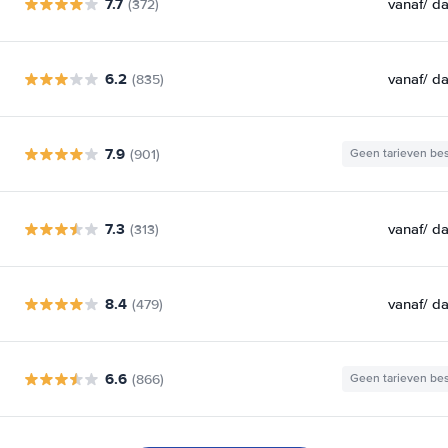
7.7
vanaf
/ d
(372)
6.2
vanaf
/ d
(835)
7.9
(901)
Geen tarieven be
7.3
vanaf
/ d
(313)
8.4
vanaf
/ d
(479)
6.6
(866)
Geen tarieven be