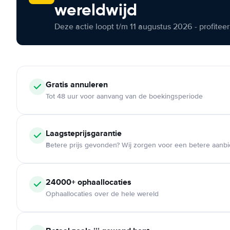
wereldwijd
Deze actie loopt t/m 11 augustus 2026 - profite
Gratis annuleren
Tot 48 uur voor aanvang van de boekingsperiode
Laagsteprijsgarantie
Betere prijs gevonden? Wij zorgen voor een betere aanb
24000+ ophaallocaties
Ophaallocaties over de hele wereld