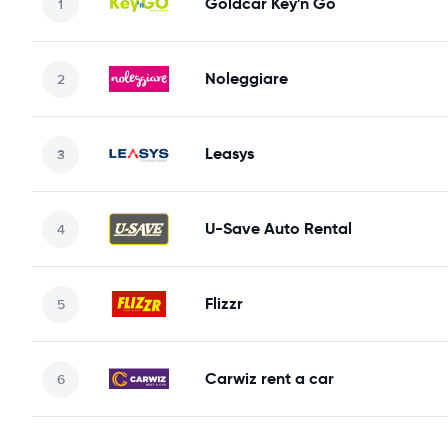
Goldcar Key'n Go
Noleggiare
Leasys
U-Save Auto Rental
Flizzr
Carwiz rent a car