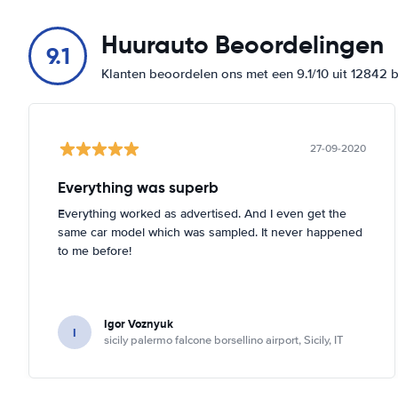
Huurauto Beoordelingen
9.1
Klanten beoordelen ons met een 9.1/10 uit 12842 
27-09-2020
Everything was superb
Everything worked as advertised. And I even get the
same car model which was sampled. It never happened
to me before!
Igor Voznyuk
I
sicily palermo falcone borsellino airport, Sicily, IT