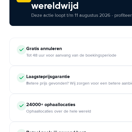
wereldwijd
Deze actie loopt t/m 11 augustus 2026 - profite
Gratis annuleren
Tot 48 uur voor aanvang van de boekingsperiode
Laagsteprijsgarantie
Betere prijs gevonden? Wij zorgen voor een betere aanb
24000+ ophaallocaties
Ophaallocaties over de hele wereld