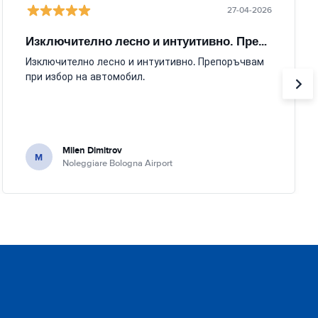
27-04-2026
Изключително лесно и интуитивно. Препоръчвам
Изключително лесно и интуитивно. Препоръчвам
при избор на автомобил.
Milen Dimitrov
M
Noleggiare Bologna Airport