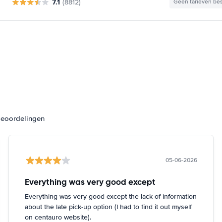
7.1
(8812)
Geen tarieven be
beoordelingen
05-06-2026
Everything was very good except
Everything was very good except the lack of information
about the late pick-up option (I had to find it out myself
on centauro website).