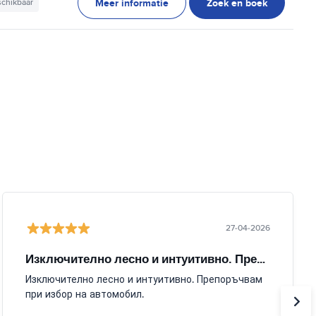
Meer informatie
Zoek en boek
schikbaar
27-04-2026
Изключително лесно и интуитивно. Препоръчвам
Изключително лесно и интуитивно. Препоръчвам
при избор на автомобил.