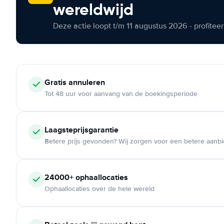
wereldwijd
Deze actie loopt t/m 11 augustus 2026 - profite
Gratis annuleren
Tot 48 uur voor aanvang van de boekingsperiode
Laagsteprijsgarantie
Betere prijs gevonden? Wij zorgen voor een betere aanb
24000+ ophaallocaties
Ophaallocaties over de hele wereld