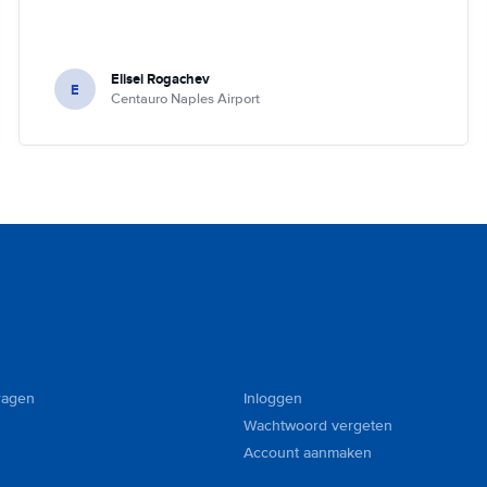
Elisei Rogachev
E
Centauro Naples Airport
ragen
Inloggen
Wachtwoord vergeten
Account aanmaken