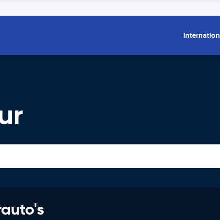
Internation
ur
rauto's