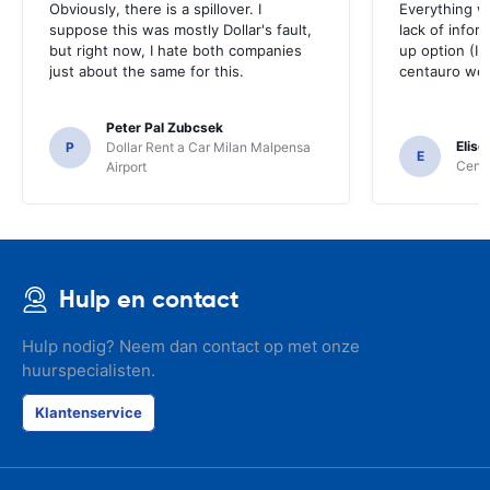
Obviously, there is a spillover. I
Everything w
suppose this was mostly Dollar's fault,
lack of infor
but right now, I hate both companies
up option (I 
just about the same for this.
centauro web
Peter Pal Zubcsek
Elise
P
Dollar Rent a Car Milan Malpensa
E
Centa
Airport
Hulp en contact
Hulp nodig? Neem dan contact op met onze
huurspecialisten.
Klantenservice