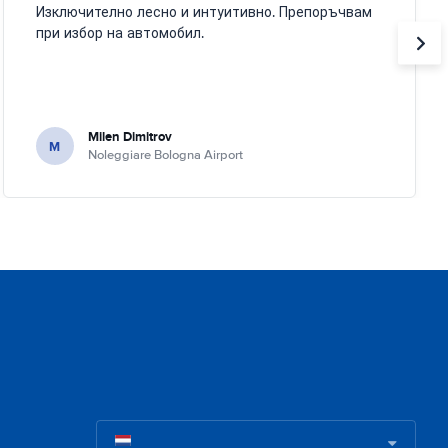
Изключително лесно и интуитивно. Препоръчвам
при избор на автомобил.
Milen Dimitrov
M
Noleggiare Bologna Airport