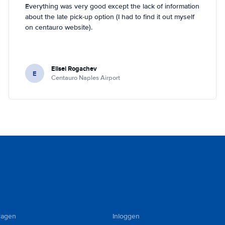
Everything was very good except the lack of information
about the late pick-up option (I had to find it out myself
on centauro website).
Elisei Rogachev
E
Centauro Naples Airport
ragen
Inloggen