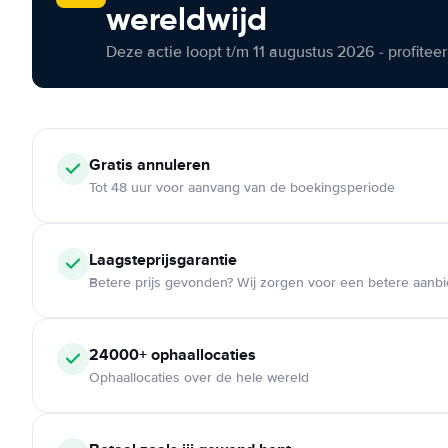
wereldwijd
Deze actie loopt t/m 11 augustus 2026 - profite
Gratis annuleren
Tot 48 uur voor aanvang van de boekingsperiode
Laagsteprijsgarantie
Betere prijs gevonden? Wij zorgen voor een betere aanb
24000+ ophaallocaties
Ophaallocaties over de hele wereld