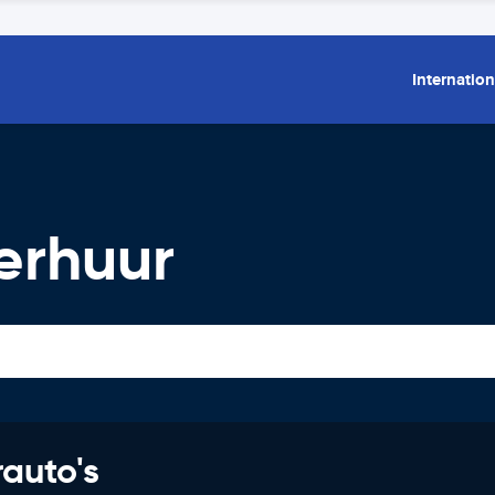
Internation
erhuur
rauto's