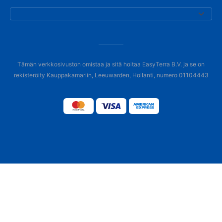
Tämän verkkosivuston omistaa ja sitä hoitaa EasyTerra B.V. ja se on
rekisteröity Kauppakamariin, Leeuwarden, Hollanti, numero 01104443