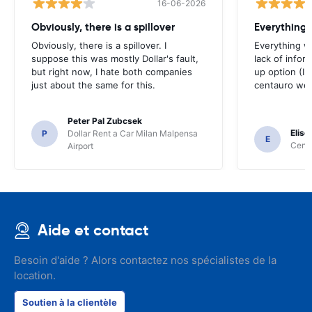
16-06-2026
Obviously, there is a spillover
Everything 
Obviously, there is a spillover. I
Everything w
suppose this was mostly Dollar's fault,
lack of infor
but right now, I hate both companies
up option (I 
just about the same for this.
centauro web
Peter Pal Zubcsek
Elise
P
Dollar Rent a Car Milan Malpensa
E
Centa
Airport
Aide et contact
Besoin d'aide ? Alors contactez nos spécialistes de la
location.
Soutien à la clientèle