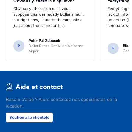
Obviously, there is a spillover
Everything 
Obviously, there is a spillover. I
Everything w
suppose this was mostly Dollar's fault,
lack of infor
but right now, I hate both companies
up option (I 
just about the same for this.
centauro web
Peter Pal Zubcsek
Elise
P
Dollar Rent a Car Milan Malpensa
E
Centa
Airport
Aide et contact
Besoin d'aide ? Alors contactez nos spécialistes de la
location.
Soutien à la clientèle