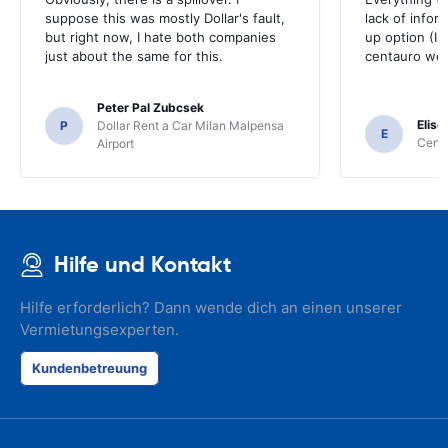
suppose this was mostly Dollar's fault,
lack of infor
but right now, I hate both companies
up option (I 
just about the same for this.
centauro web
Peter Pal Zubcsek
Elise
P
Dollar Rent a Car Milan Malpensa
E
Centa
Airport
Hilfe und Kontakt
Hilfe erforderlich? Dann wende dich an einen unserer
Vermietungsexperten.
Kundenbetreuung