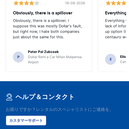
16-06-2026
Obviously, there is a spillover
Everything 
Obviously, there is a spillover. I
Everything w
suppose this was mostly Dollar's fault,
lack of infor
but right now, I hate both companies
up option (I 
just about the same for this.
centauro web
Peter Pal Zubcsek
Elise
P
Dollar Rent a Car Milan Malpensa
E
Centa
Airport
ヘルプ＆コンタクト
お困りですか？レンタルのスペシャリストにご連絡を。
カスタマーサポート