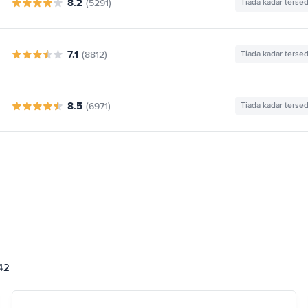
8.2
(5291)
Tiada kadar tersed
7.1
(8812)
Tiada kadar tersed
8.5
(6971)
Tiada kadar tersed
842