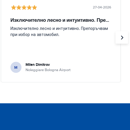
27-04-2026
Изключително лесно и интуитивно. Препоръчвам
Изключително лесно и интуитивно. Препоръчвам
при избор на автомобил.
Milen Dimitrov
M
Noleggiare Bologna Airport