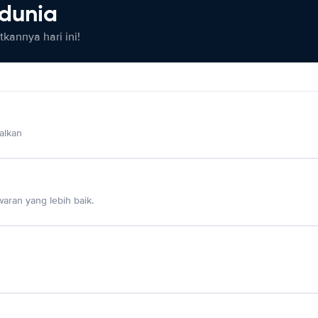
 dunia
kannya hari ini!
alkan
aran yang lebih baik.