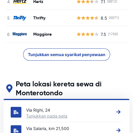
Hertz
7.1
(8812)
T
Thrifty
8.5
(6971)
T
Maggiore
7.5
(1766)
T
Tunjukkan semua syarikat penyewaan
Peta lokasi kereta sewa di
Monterotondo
Lihat lokasi sewa kereta utama kami di Monterotondo
Via Righi, 24
Tunjukkan pada peta
Via Salaria, km 21,500