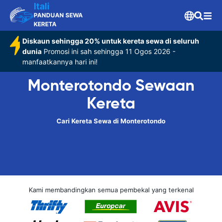
Itali
PANDUAN SEWA
KERETA
Diskaun sehingga 20% untuk kereta sewa di seluruh
dunia
Promosi ini sah sehingga 11 Ogos 2026 -
manfaatkannya hari ini!
Monterotondo Sewaan
Kereta
Cari Kereta Sewa di Monterotondo
Kami membandingkan semua pembekal yang terkenal