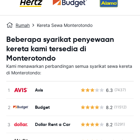
Rumah
Kereta Sewa Monterotondo
Beberapa syarikat penyewaan
kereta kami tersedia di
Monterotondo
Kami menawarkan perbandingan semua syarikat sewa kereta
di Monterotondo:
Avis
6.3
(7437)
T
Budget
8.2
(11512)
T
Dollar Rent a Car
8.2
(5291)
T