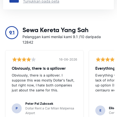
Tunjukkan pada peta
Sewa Kereta Yang Sah
9.1
Pelanggan kami menilai kami 9.1 /10 daripada
12842
16-06-2026
Obviously, there is a spillover
Everything 
Obviously, there is a spillover. I
Everything w
suppose this was mostly Dollar's fault,
lack of infor
but right now, I hate both companies
up option (I 
just about the same for this.
centauro web
Peter Pal Zubcsek
Elise
P
Dollar Rent a Car Milan Malpensa
E
Centa
Airport