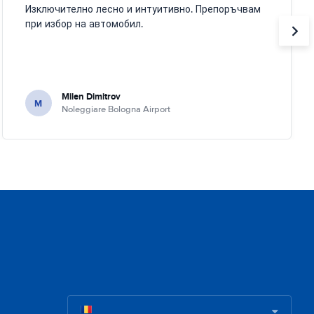
Изключително лесно и интуитивно. Препоръчвам
при избор на автомобил.
Milen Dimitrov
M
Noleggiare Bologna Airport