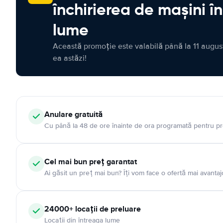
închirierea de mașini î
lume
Această promoție este valabilă până la 11 august
ea astăzi!
Anulare gratuită
Cu până la 48 de ore înainte de ora programată pentru pr
Cel mai bun preț garantat
Ai găsit un preț mai bun? Îți vom face o ofertă mai avantaj
24000+ locații de preluare
Locații din întreaga lume