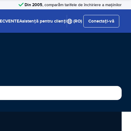
Din 2005
, comparăm tarifele de închiriere a mașinilor
RECVENTE
Asistență pentru clienți
(RO)
Conectați-vă