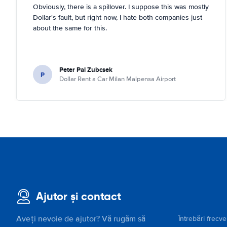
Obviously, there is a spillover. I suppose this was mostly
Dollar's fault, but right now, I hate both companies just
about the same for this.
Peter Pal Zubcsek
P
Dollar Rent a Car Milan Malpensa Airport
Ajutor și contact
Aveți nevoie de ajutor? Vă rugăm să
Întrebări frecv