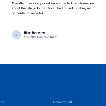
Everything was very good except the lack of information
about the late pick-up option (I had to find it out myself
on centauro website).
Elisei Rogachev
E
Centauro Naples Airport
ente
Conectați-vă