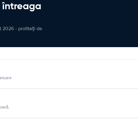
n întreaga
 2026 - profitați de
eluare
oasă.