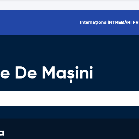
Internațional
ÎNTREBĂRI F
re De Maşini
a