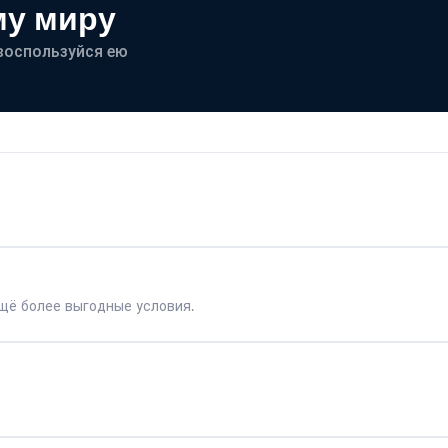
му миру
- воспользуйся ею
щё более выгодные условия.