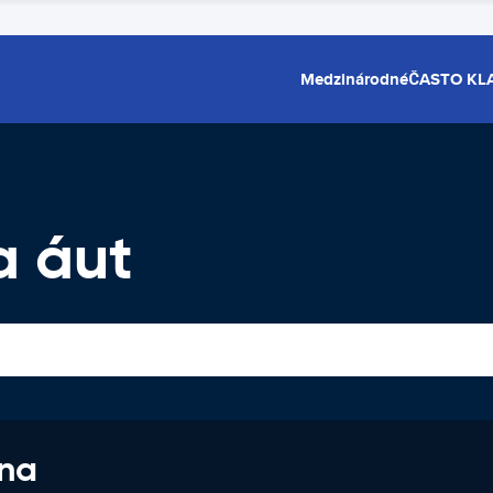
Medzinárodné
ČASTO KL
a áut
 na