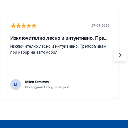
27-04-2026
Изключително лесно и интуитивно. Препоръчвам
Изключително лесно и интуитивно. Препоръчвам
при избор на автомобил.
Milen Dimitrov
M
Noleggiare Bologna Airport