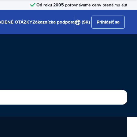
Od roku 2005
porovnávame ceny prenájmu áut
ADENÉ OTÁZKY
Zákaznícka podpora
(SK)
Prihlásiť sa