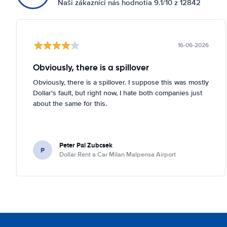
Naši zákazníci nás hodnotia 9.1/10 z 12842
16-06-2026
Obviously, there is a spillover
Obviously, there is a spillover. I suppose this was mostly
Dollar's fault, but right now, I hate both companies just
about the same for this.
Peter Pal Zubcsek
P
Dollar Rent a Car Milan Malpensa Airport