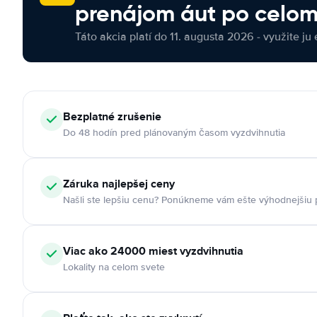
prenájom áut po celom
Táto akcia platí do 11. augusta 2026 - využite ju 
Bezplatné zrušenie
Do 48 hodín pred plánovaným časom vyzdvihnutia
Záruka najlepšej ceny
Našli ste lepšiu cenu? Ponúkneme vám ešte výhodnejšiu
Viac ako 24000 miest vyzdvihnutia
Lokality na celom svete