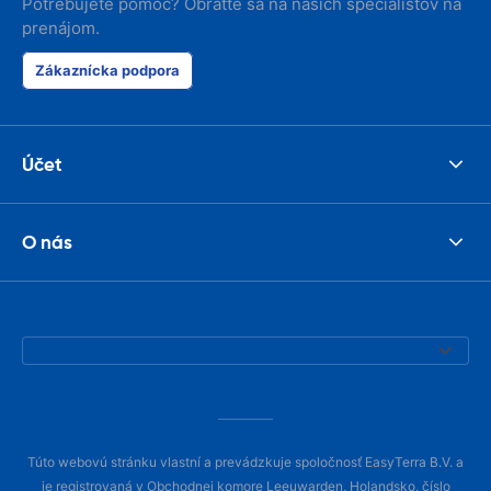
Potrebujete pomoc? Obráťte sa na našich špecialistov na
prenájom.
Zákaznícka podpora
Účet
O nás
Túto webovú stránku vlastní a prevádzkuje spoločnosť EasyTerra B.V. a
je registrovaná v Obchodnej komore Leeuwarden, Holandsko, číslo