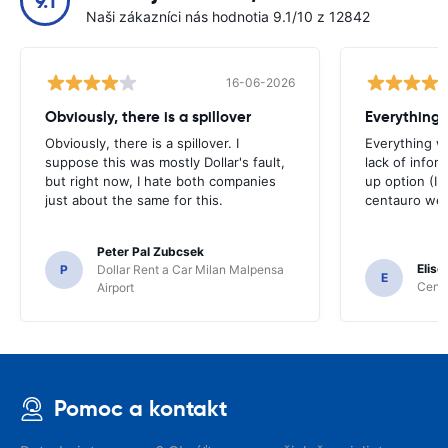
9.1
Naši zákazníci nás hodnotia 9.1/10 z 12842
16-06-2026
Obviously, there is a spillover
Everything 
Obviously, there is a spillover. I
Everything w
suppose this was mostly Dollar's fault,
lack of infor
but right now, I hate both companies
up option (I 
just about the same for this.
centauro web
Peter Pal Zubcsek
Elise
P
Dollar Rent a Car Milan Malpensa
E
Centa
Airport
Pomoc a kontakt