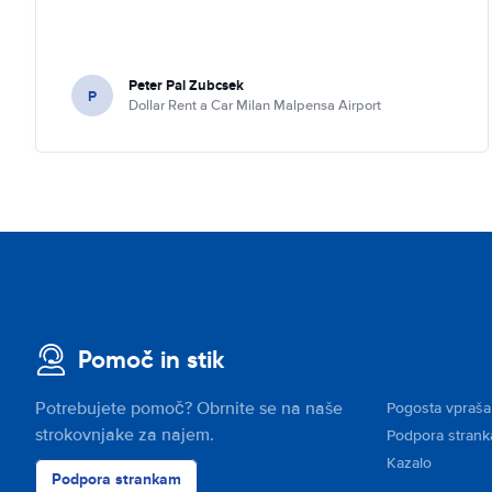
Peter Pal Zubcsek
P
Dollar Rent a Car Milan Malpensa Airport
Pomoč in stik
Potrebujete pomoč? Obrnite se na naše
Pogosta vpraša
strokovnjake za najem.
Podpora stran
Kazalo
Podpora strankam