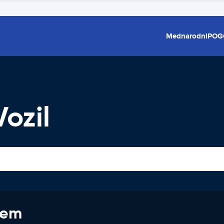
Mednarodni
POG
ozil
jem