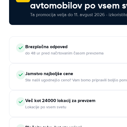
avtomobilov po vsem s
Ta promocija velja do 11. avgust 2026 - izkoristit
Brezplačna odpoved
do 48 ur pred načrtovanim časom prevzema
Jamstvo najboljše cene
Ste našli ugodnejšo ceno? Vam bomo pripravili boljšo pon
Več kot 24000 lokacij za prevzem
Lokacije po vsem svetu