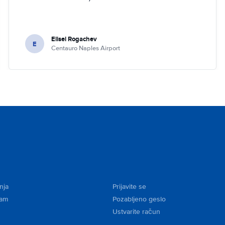
Elisei Rogachev
E
Centauro Naples Airport
nja
Prijavite se
kam
Pozabljeno geslo
Ustvarite račun