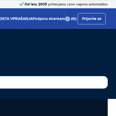
Od leta 2005
primerjamo cene najema avtomobilov
OSTA VPRAŠANJA
Podpora strankam
(SI)
Prijavite se