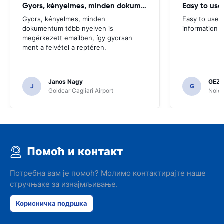
Gyors, kényelmes, minden dokumentum több
Easy to us
Gyors, kényelmes, minden
Easy to use 
dokumentum több nyelven is
information
megérkezett emailben, így gyorsan
ment a felvétel a reptéren.
Janos Nagy
GEZA
J
G
Goldcar Cagliari Airport
Noleg
Помоћ и контакт
Потребна вам је помоћ? Молимо контактирајте наше
стручњаке за изнајмљивање.
Корисничка подршка