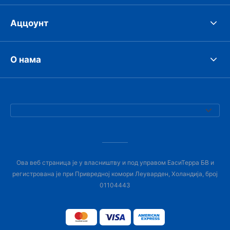
Аццоунт
О нама
Ова веб страница је у власништву и под управом ЕасиТерра БВ и
регистрована је при Привредној комори Леуварден, Холандија, број
01104443