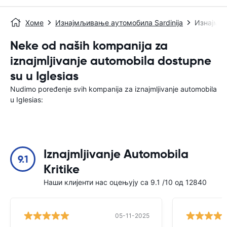
Хоме
Изнајмљивање аутомобила Sardinija
Изнајмљи
Neke od naših kompanija za
iznajmljivanje automobila dostupne
su u Iglesias
Nudimo poređenje svih kompanija za iznajmljivanje automobila
u Iglesias:
Iznajmljivanje Automobila
9.1
Kritike
Наши клијенти нас оцењују са 9.1 /10 од 12840
05-11-2025