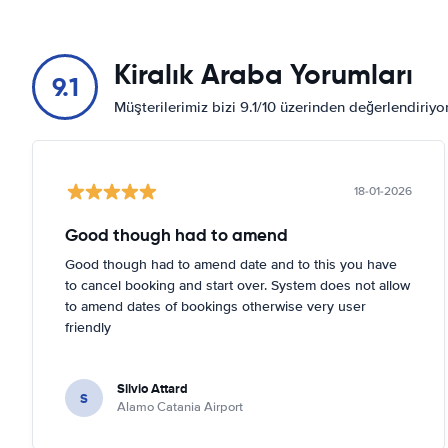
Kiralık Araba Yorumları
9.1
Müşterilerimiz bizi 9.1/10 üzerinden değerlendiriy
18-01-2026
Good though had to amend
Good though had to amend date and to this you have
to cancel booking and start over. System does not allow
to amend dates of bookings otherwise very user
friendly
Silvio Attard
S
Alamo Catania Airport