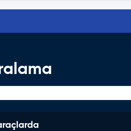
iralama
araçlarda