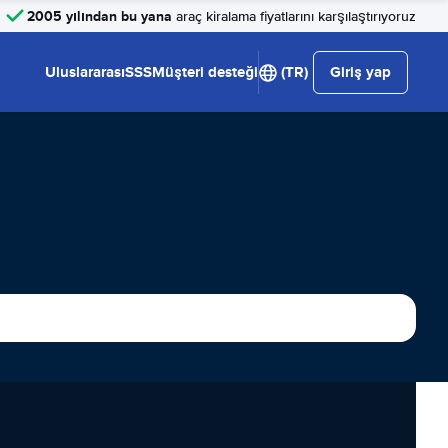
2005 yılından bu yana
araç kiralama fiyatlarını karşılaştırıyoruz
Uluslararası
SSS
Müşteri desteği
(TR)
Giriş yap