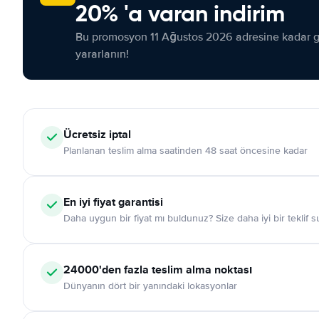
20% 'a varan indirim
Bu promosyon 11 Ağustos 2026 adresine kadar ge
yararlanın!
Ücretsiz iptal
Planlanan teslim alma saatinden 48 saat öncesine kadar
En iyi fiyat garantisi
Daha uygun bir fiyat mı buldunuz? Size daha iyi bir teklif 
24000'den fazla teslim alma noktası
Dünyanın dört bir yanındaki lokasyonlar