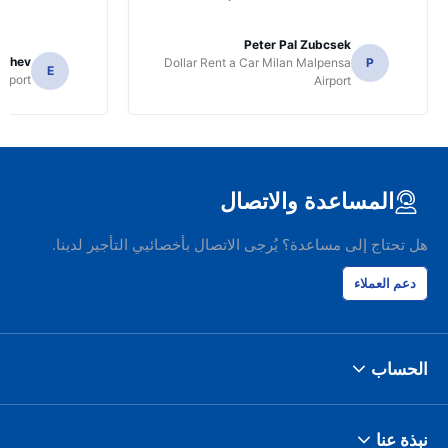
Peter Pal Zubcsek
gachev
Dollar Rent a Car Milan Malpensa
P
E
irport
Airport
المساعدة والاتصال
هل تحتاج إلى مساعدة؟ يُرجى الاتصال بأخصائيي التأجير لدينا.
دعم العملاء
الحساب
نبذة عنا