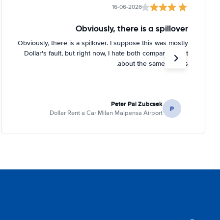
16-06-2026
Obviously, there is a spillover
Obviously, there is a spillover. I suppose this was mostly
Dollar's fault, but right now, I hate both companies just
about the same for this.
Peter Pal Zubcsek
P
Dollar Rent a Car Milan Malpensa Airport