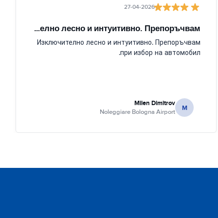
27-04-2026
Изключително лесно и интуитивно. Препоръчвам
Изключително лесно и интуитивно. Препоръчвам
при избор на автомобил.
Milen Dimitrov
M
Noleggiare Bologna Airport