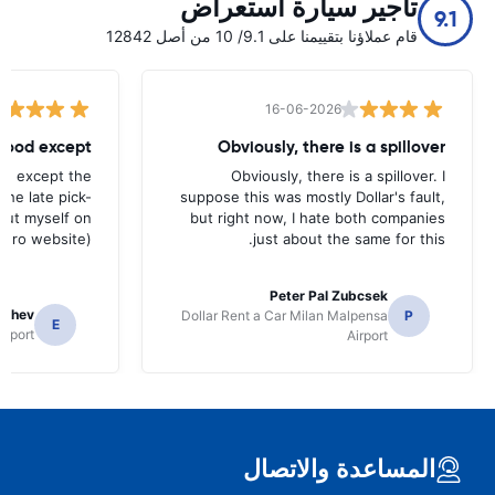
تأجير سيارة استعراض
9.1
قام عملاؤنا بتقييمنا على 9.1/ 10 من أصل 12842
16-06-2026
 good except
Obviously, there is a spillover
od except the
Obviously, there is a spillover. I
the late pick-
suppose this was mostly Dollar's fault,
 out myself on
but right now, I hate both companies
uro website).
just about the same for this.
Peter Pal Zubcsek
gachev
Dollar Rent a Car Milan Malpensa
P
E
irport
Airport
المساعدة والاتصال