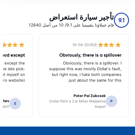
تأجير سيارة استعراض
9.1
قام عملاؤنا بتقييمنا على 9.1/ 10 من أصل 12840
16-06-2026
 good except
Obviously, there is a spillover
od except the
Obviously, there is a spillover. I
the late pick-
suppose this was mostly Dollar's fault,
 out myself on
but right now, I hate both companies
uro website).
just about the same for this.
Peter Pal Zubcsek
gachev
Dollar Rent a Car Milan Malpensa
P
E
irport
Airport